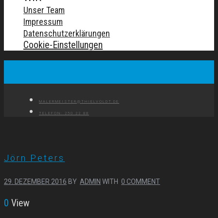
Unser Team
Impressum
Datenschutzerklärungen
Cookie-Einstellungen
MALERMEISTER@THIELVOLDT.DE
TELEFON: 250 22 88
Jörn Peters
29. DEZEMBER 2016
BY
ADMIN
WITH
0 COMMENT
0
View