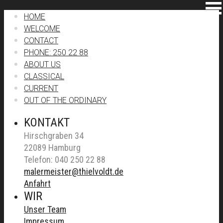
HOME
WELCOME
CONTACT
PHONE: 250 22 88
ABOUT US
CLASSICAL
CURRENT
OUT OF THE ORDINARY
KONTAKT
Hirschgraben 34
22089 Hamburg
Telefon: 040 250 22 88
malermeister@thielvoldt.de
Anfahrt
WIR
Unser Team
Impressum