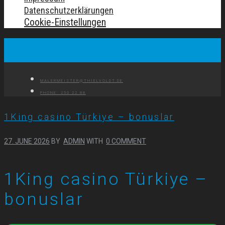
Datenschutzerklärungen
Cookie-Einstellungen
MALERMEISTER@THIELVOLDT.DE
PHONE: 250 22 88
1King casino Türkiye – bonuslar
27. JUNE 2026
BY
ADMIN
WITH
0 COMMENT
1King casino Türkiye –
bonuslar