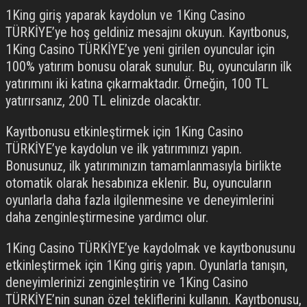
1King giriş yaparak kaydolun ve 1King Casino
TÜRKİYE’ye hoş geldiniz mesajını okuyun. Kayıtbonus,
1King Casino TÜRKİYE’ye yeni girilen oyuncular için
100% yatırım bonusu olarak sunulur. Bu, oyuncuların ilk
yatırımını iki katına çıkarmaktadır. Örneğin, 100 TL
yatırırsanız, 200 TL elinizde olacaktır.
Kayıtbonusu etkinleştirmek için 1King Casino
TÜRKİYE’ye kaydolun ve ilk yatırımınızı yapın.
Bonusunuz, ilk yatırımınızın tamamlanmasıyla birlikte
otomatik olarak hesabınıza eklenir. Bu, oyuncuların
oyunlarla daha fazla ilgilenmesine ve deneyimlerini
daha zenginleştirmesine yardımcı olur.
1King Casino TÜRKİYE’ye kaydolmak ve kayıtbonusunu
etkinleştirmek için 1King giriş yapın. Oyunlarla tanışın,
deneyimlerinizi zenginleştirin ve 1King Casino
TÜRKİYE’nin sunan özel tekliflerini kullanın. Kayıtbonusu,