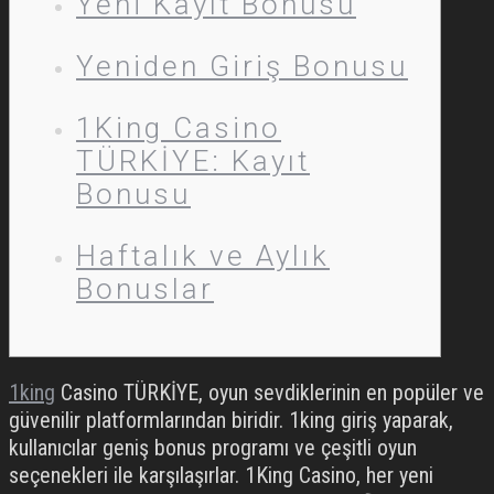
Yeni Kayıt Bonusu
Yeniden Giriş Bonusu
1King Casino
TÜRKİYE: Kayıt
Bonusu
Haftalık ve Aylık
Bonuslar
1king
Casino TÜRKİYE, oyun sevdiklerinin en popüler ve
güvenilir platformlarından biridir. 1king giriş yaparak,
kullanıcılar geniş bonus programı ve çeşitli oyun
seçenekleri ile karşılaşırlar. 1King Casino, her yeni