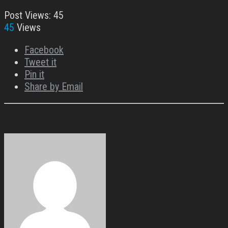
Post Views:
45
45
Views
Facebook
Tweet it
Pin it
Share by Email