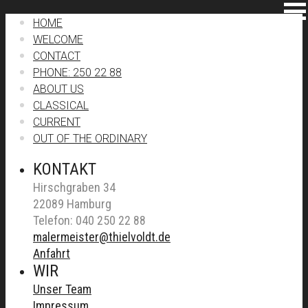
HOME
WELCOME
CONTACT
PHONE: 250 22 88
ABOUT US
CLASSICAL
CURRENT
OUT OF THE ORDINARY
KONTAKT
Hirschgraben 34
22089 Hamburg
Telefon: 040 250 22 88
malermeister@thielvoldt.de
Anfahrt
WIR
Unser Team
Impressum