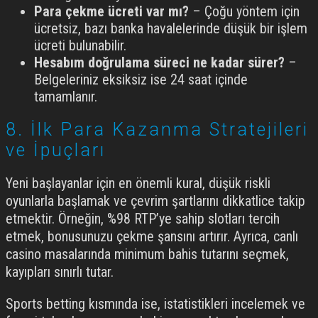
Para çekme ücreti var mı?
– Çoğu yöntem için
ücretsiz, bazı banka havalelerinde düşük bir işlem
ücreti bulunabilir.
Hesabım doğrulama süreci ne kadar sürer?
–
Belgeleriniz eksiksiz ise 24 saat içinde
tamamlanır.
8. İlk Para Kazanma Stratejileri
ve İpuçları
Yeni başlayanlar için en önemli kural, düşük riskli
oyunlarla başlamak ve çevrim şartlarını dikkatlice takip
etmektir. Örneğin, %98 RTP’ye sahip slotları tercih
etmek, bonusunuzu çekme şansını artırır. Ayrıca, canlı
casino masalarında minimum bahis tutarını seçmek,
kayıpları sınırlı tutar.
Sports betting kısmında ise, istatistikleri incelemek ve