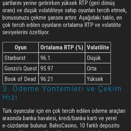
şartlarını yerine getirirken yüksek RTP (geri dönüş
oranı) ve düşük volatiliteye sahip oyunları tercih etmek,
bonusunuzu çekme şansını artırır. Aşağıdaki tablo, en
çok tercih edilen oyunların ortalama RTP ve volatilite
seviyelerini özetliyor.
Oyun
Ortalama RTP (%)
Volatilite
Starburst
96.1
Düşük
Gonzo’s Quest
95.97
Orta
Book of Dead
96.21
Yüksek
3. Ödeme Yöntemleri ve Çekim
Hızı
Türk oyuncular için en çok tercih edilen ödeme araçları
arasında banka havalesi, kredi/banka kartı ve yerel
e‑cüzdanlar bulunur. BahisCasino, 10 farklı depozito