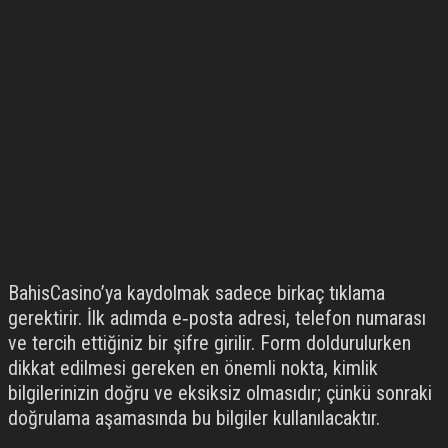
BahisCasino’ya kaydolmak sadece birkaç tıklama
gerektirir. İlk adımda e‑posta adresi, telefon numarası
ve tercih ettiğiniz bir şifre girilir. Form doldurulurken
dikkat edilmesi gereken en önemli nokta, kimlik
bilgilerinizin doğru ve eksiksiz olmasıdır; çünkü sonraki
doğrulama aşamasında bu bilgiler kullanılacaktır.