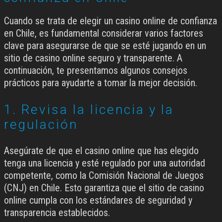
Cuando se trata de elegir un casino online de confianza
en Chile, es fundamental considerar varios factores
clave para asegurarse de que se esté jugando en un
sitio de casino online seguro y transparente. A
continuación, te presentamos algunos consejos
prácticos para ayudarte a tomar la mejor decisión.
1. Revisa la licencia y la
regulación
Asegúrate de que el casino online que has elegido
tenga una licencia y esté regulado por una autoridad
competente, como la Comisión Nacional de Juegos
(CNJ) en Chile. Esto garantiza que el sitio de casino
online cumpla con los estándares de seguridad y
transparencia establecidos.