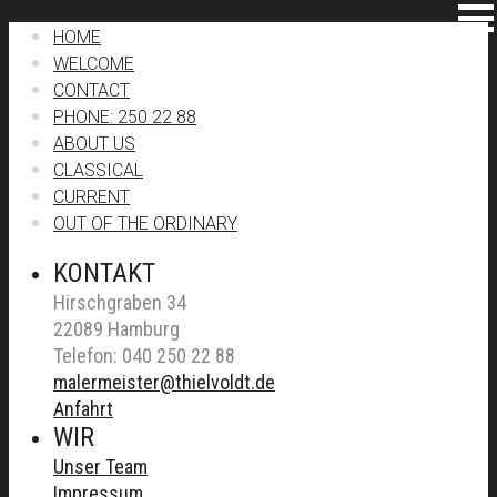
HOME
WELCOME
CONTACT
PHONE: 250 22 88
ABOUT US
CLASSICAL
CURRENT
OUT OF THE ORDINARY
KONTAKT
Hirschgraben 34
22089 Hamburg
Telefon: 040 250 22 88
malermeister@thielvoldt.de
Anfahrt
WIR
Unser Team
Impressum