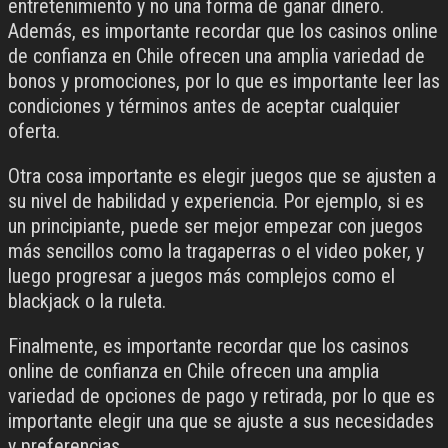
entretenimiento y no una forma de ganar dinero.
Además, es importante recordar que los casinos online
de confianza en Chile ofrecen una amplia variedad de
bonos y promociones, por lo que es importante leer las
condiciones y términos antes de aceptar cualquier
oferta.
Otra cosa importante es elegir juegos que se ajusten a
su nivel de habilidad y experiencia. Por ejemplo, si es
un principiante, puede ser mejor empezar con juegos
más sencillos como la tragaperras o el video poker, y
luego progresar a juegos más complejos como el
blackjack o la ruleta.
Finalmente, es importante recordar que los casinos
online de confianza en Chile ofrecen una amplia
variedad de opciones de pago y retirada, por lo que es
importante elegir una que se ajuste a sus necesidades
y preferencias.