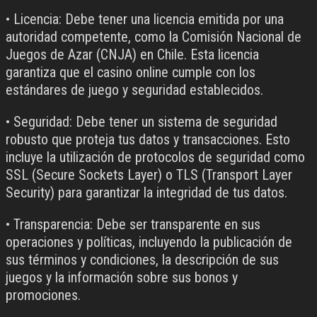
• Licencia: Debe tener una licencia emitida por una
autoridad competente, como la Comisión Nacional de
Juegos de Azar (CNJA) en Chile. Esta licencia
garantiza que el casino online cumple con los
estándares de juego y seguridad establecidos.
• Seguridad: Debe tener un sistema de seguridad
robusto que proteja tus datos y transacciones. Esto
incluye la utilización de protocolos de seguridad como
SSL (Secure Sockets Layer) o TLS (Transport Layer
Security) para garantizar la integridad de tus datos.
• Transparencia: Debe ser transparente en sus
operaciones y políticas, incluyendo la publicación de
sus términos y condiciones, la descripción de sus
juegos y la información sobre sus bonos y
promociones.