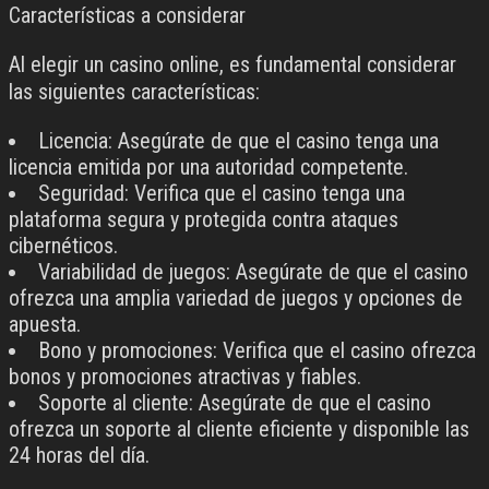
Características a considerar
Al elegir un casino online, es fundamental considerar
las siguientes características:
Licencia: Asegúrate de que el casino tenga una
licencia emitida por una autoridad competente.
Seguridad: Verifica que el casino tenga una
plataforma segura y protegida contra ataques
cibernéticos.
Variabilidad de juegos: Asegúrate de que el casino
ofrezca una amplia variedad de juegos y opciones de
apuesta.
Bono y promociones: Verifica que el casino ofrezca
bonos y promociones atractivas y fiables.
Soporte al cliente: Asegúrate de que el casino
ofrezca un soporte al cliente eficiente y disponible las
24 horas del día.