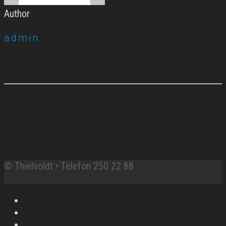
Author
admin
© Thielvoldt • Telefon 250 22 88