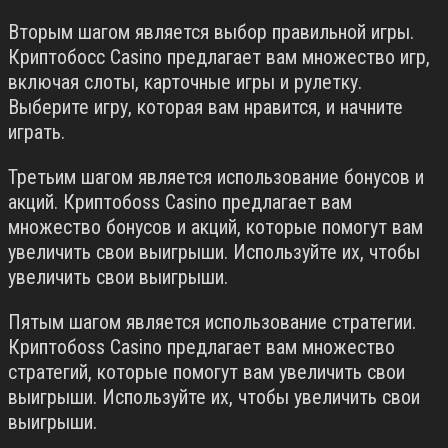
Вторым шагом является выбор правильной игры.
Криптобосс Casino предлагает вам множество игр,
включая слоты, карточные игры и рулетку.
Выберите игру, которая вам нравится, и начните
играть.
Третьим шагом является использование бонусов и
акций. Криптобoss Casino предлагает вам
множество бонусов и акций, которые помогут вам
увеличить свои выигрыши. Используйте их, чтобы
увеличить свои выигрыши.
Пятым шагом является использование стратегии.
Криптобoss Casino предлагает вам множество
стратегий, которые помогут вам увеличить свои
выигрыши. Используйте их, чтобы увеличить свои
выигрыши.