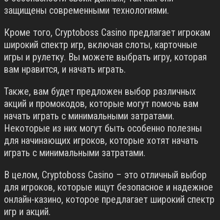
защищены современными технологиями.
Кроме того, Cryptoboss Casino предлагает игрокам
широкий спектр игр, включая слоты, карточные
игры и рулетку. Вы можете выбрать игру, которая
вам нравится, и начать играть.
Также, вам будет предложен выбор различных
акций и промокодов, которые могут помочь вам
начать играть с минимальными затратами.
Некоторые из них могут быть особенно полезны
для начинающих игроков, которые хотят начать
играть с минимальными затратами.
В целом, Cryptoboss Casino – это отличный выбор
для игроков, которые ищут безопасное и надежное
онлайн-казино, которое предлагает широкий спектр
игр и акций.