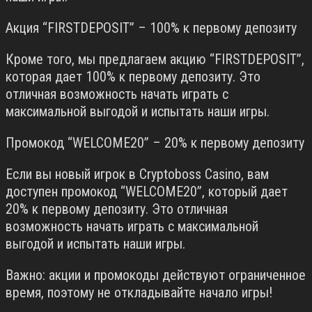
Акция “FIRSTDEPOSIT” – 100% к первому депозиту
Кроме того, мы предлагаем акцию “FIRSTDEPOSIT”,
которая дает 100% к первому депозиту. Это
отличная возможность начать играть с
максимальной выгодой и испытать наши игры.
Промокод “WELCOME20” – 20% к первому депозиту
Если вы новый игрок в Cryptoboss Casino, вам
доступен промокод “WELCOME20”, который дает
20% к первому депозиту. Это отличная
возможность начать играть с максимальной
выгодой и испытать наши игры.
Важно: акции и промокоды действуют ограниченное
время, поэтому не откладывайте начало игры!