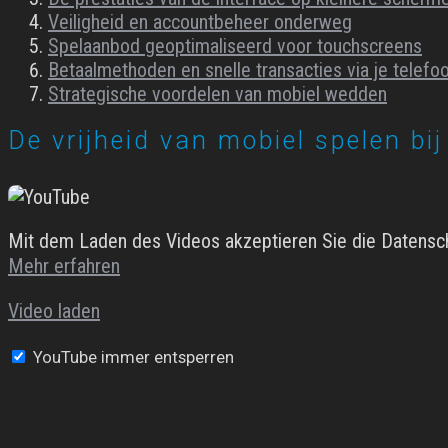
Veiligheid en accountbeheer onderweg
Spelaanbod geoptimaliseerd voor touchscreens
Betaalmethoden en snelle transacties via je telefo
Strategische voordelen van mobiel wedden
De vrijheid van mobiel spelen bi
Mit dem Laden des Videos akzeptieren Sie die Datensc
Mehr erfahren
Video laden
YouTube immer entsperren