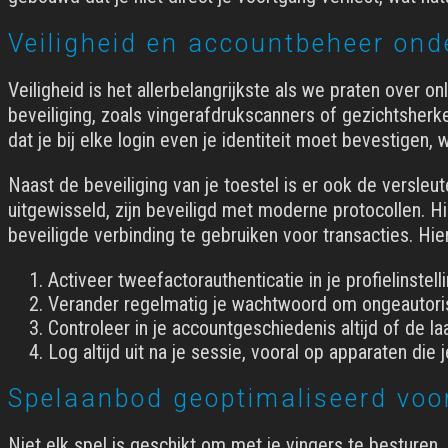
Veiligheid en accountbeheer on
Veiligheid is het allerbelangrijkste als we praten over
beveiliging, zoals vingerafdrukscanners of gezichtsherk
dat je bij elke login even je identiteit moet bevestigen
Naast de beveiliging van je toestel is er ook de versleu
uitgewisseld, zijn beveiligd met moderne protocollen. H
beveiligde verbinding te gebruiken voor transacties. Hie
Activeer tweefactorauthenticatie in je profielinstell
Verander regelmatig je wachtwoord om ongeautor
Controleer in je accountgeschiedenis altijd of de l
Log altijd uit na je sessie, vooral op apparaten die
Spelaanbod geoptimaliseerd voo
Niet elk spel is geschikt om met je vingers te besturen