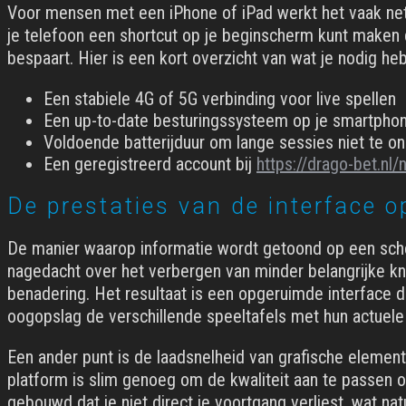
Voor mensen met een iPhone of iPad werkt het vaak net
je telefoon een shortcut op je beginscherm kunt maken 
bespaart. Hier is een kort overzicht van wat je nodig he
Een stabiele 4G of 5G verbinding voor live spellen
Een up-to-date besturingssysteem op je smartpho
Voldoende batterijduur om lange sessies niet te o
Een geregistreerd account bij
https://drago-bet.nl/n
De prestaties van de interface 
De manier waarop informatie wordt getoond op een sche
nagedacht over het verbergen van minder belangrijke kno
benadering. Het resultaat is een opgeruimde interface die
oogopslag de verschillende speeltafels met hun actuele 
Een ander punt is de laadsnelheid van grafische element
platform is slim genoeg om de kwaliteit aan te passen o
gebouwd dat je niet direct je voortgang verliest, wat nat