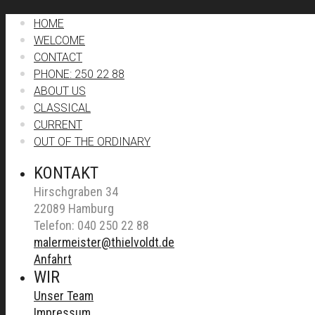
HOME
WELCOME
CONTACT
PHONE: 250 22 88
ABOUT US
CLASSICAL
CURRENT
OUT OF THE ORDINARY
KONTAKT
Hirschgraben 34
22089 Hamburg
Telefon: 040 250 22 88
malermeister@thielvoldt.de
Anfahrt
WIR
Unser Team
Impressum