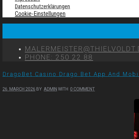
Datenschutzerklärungen
Cookie-Einstellungen
MALERMEISTER@THIELVOLDT.
PHONE: 250 22 88
DragoBet Casino Drago Bet App And Mobi
26. MARCH 2026
BY
ADMIN
WITH
0 COMMENT