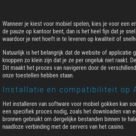
Wanneer je kiest voor mobiel spelen, kies je voor een eno
de pauze op kantoor bent, dan is het heel fijn dat je sne
waardoor je niet hoeft in te leveren op kwaliteit of sne
Natuurlijk is het belangrijk dat de website of applicatie
knoppen zo klein zijn dat je ze per ongeluk niet raakt. 
Dit maakt het proces van navigeren door de verschillend
onze toestellen hebben staan.
Installatie en compatibiliteit op
Het installeren van software voor mobiel gokken kan som
een specifiek proces nodig, zoals het downloaden van een
bronnen gebruikt om dergelijke bestanden binnen te halen
naadloze verbinding met de servers van het casino.