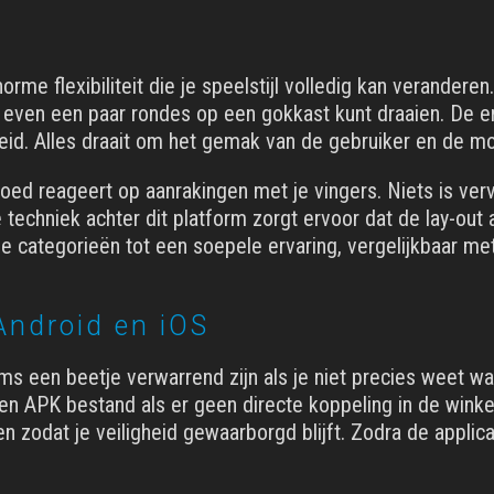
rme flexibiliteit die je speelstijl volledig kan veranderen
l even een paar rondes op een gokkast kunt draaien. De erv
lheid. Alles draait om het gemak van de gebruiker en de m
 goed reageert op aanrakingen met je vingers. Niets is ver
De techniek achter dit platform zorgt ervoor dat de lay-o
e categorieën tot een soepele ervaring, vergelijkbaar me
 Android en iOS
s een beetje verwarrend zijn als je niet precies weet wa
 APK bestand als er geen directe koppeling in de winkel aa
 zodat je veiligheid gewaarborgd blijft. Zodra de applica