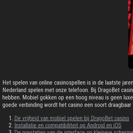
Het spelen van online casinospellen is in de laatste ja
Nederland spelen met onze telefoon. Bij DragoBet casino 
hebben. Mobiel gokken op een hoog niveau is geen luxe
goede verbinding wordt het casino een soort draagbaar 
De vrijheid van mobiel spelen bij DragoBet casino
Installatie en compatibiliteit op Android en iOS
De prestaties van de interface op kleinere scherm