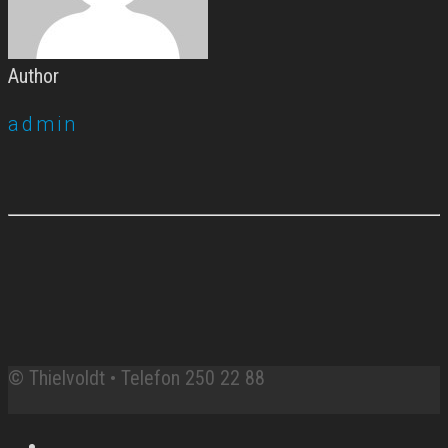
Author
admin
© Thielvoldt • Telefon 250 22 88