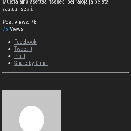
Muista aina asettaa itsellesi pelirajoja ja pelata
vastuullisesti.
Post Views:
76
76
Views
Facebook
Tweet it
Pin it
Share by Email