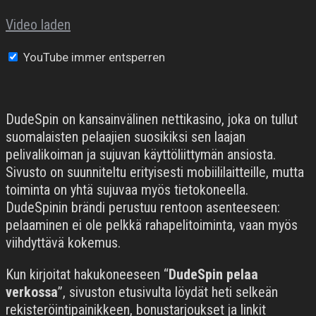
Video laden
YouTube immer entsperren
DudeSpin on kansainvälinen netti­kasino, joka on tullut
suomalaisten pelaajien suosikiksi sen laajan
pelivalikoiman ja sujuvan käyttöliittymän ansiosta.
Sivusto on suunniteltu erityisesti mobiililaitteille, mutta
toiminta on yhtä sujuvaa myös tietokoneella.
DudeSpinin brändi perustuu rentoon asenteeseen:
pelaaminen ei ole pelkkä rahapelitoiminta, vaan myös
viihdyttävä kokemus.
Kun kirjoitat hakukoneeseen “
DudeSpin pelaa
verkossa
”, sivuston etusivulta löydät heti selkeän
rekisteröintipainikkeen, bonustarjoukset ja linkit