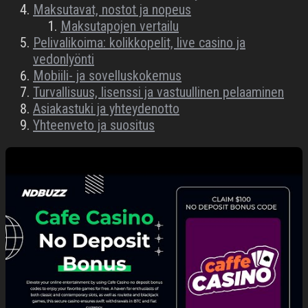
Maksutavat, nostot ja nopeus
Maksutapojen vertailu
Pelivalikoima: kolikkopelit, live casino ja
vedonlyönti
Mobiili- ja sovelluskokemus
Turvallisuus, lisenssi ja vastuullinen pelaaminen
Asiakastuki ja yhteydenotto
Yhteenveto ja suositus