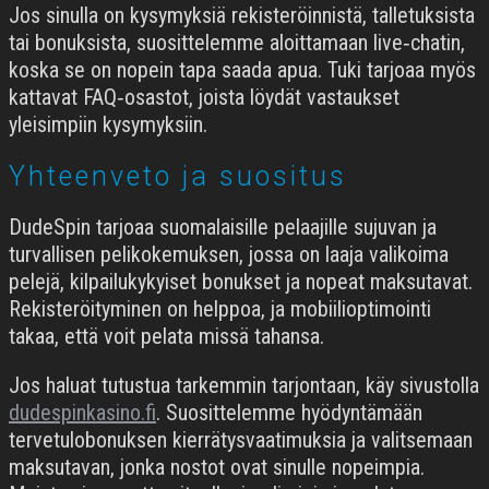
Jos sinulla on kysymyksiä rekisteröinnistä, talletuksista
tai bonuksista, suosittelemme aloittamaan live‑chatin,
koska se on nopein tapa saada apua. Tuki tarjoaa myös
kattavat FAQ‑osastot, joista löydät vastaukset
yleisimpiin kysymyksiin.
Yhteenveto ja suositus
DudeSpin tarjoaa suomalaisille pelaajille sujuvan ja
turvallisen pelikokemuksen, jossa on laaja valikoima
pelejä, kilpailukykyiset bonukset ja nopeat maksutavat.
Rekisteröityminen on helppoa, ja mobiilioptimointi
takaa, että voit pelata missä tahansa.
Jos haluat tutustua tarkemmin tarjontaan, käy sivustolla
dudespinkasino.fi
. Suosittelemme hyödyntämään
tervetulobonuksen kierrätysvaatimuksia ja valitsemaan
maksutavan, jonka nostot ovat sinulle nopeimpia.