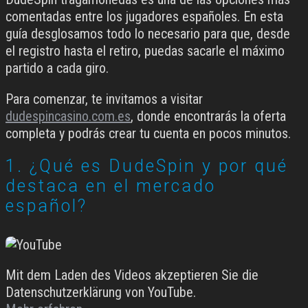
comentadas entre los jugadores españoles. En esta
guía desglosamos todo lo necesario para que, desde
el registro hasta el retiro, puedas sacarle el máximo
partido a cada giro.
Para comenzar, te invitamos a visitar
dudespincasino.com.es
, donde encontrarás la oferta
completa y podrás crear tu cuenta en pocos minutos.
1. ¿Qué es DudeSpin y por qué
destaca en el mercado
español?
Mit dem Laden des Videos akzeptieren Sie die
Datenschutzerklärung von YouTube.