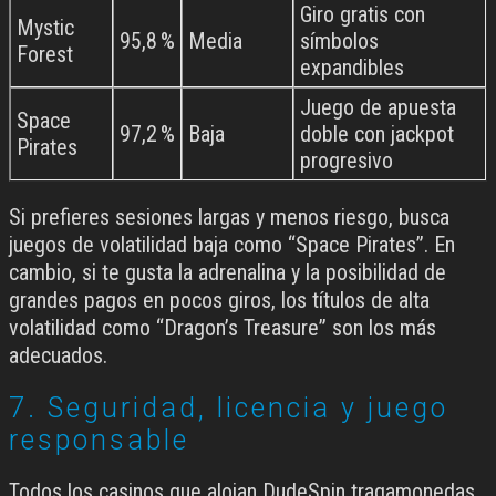
Giro gratis con
Mystic
95,8 %
Media
símbolos
Forest
expandibles
Juego de apuesta
Space
97,2 %
Baja
doble con jackpot
Pirates
progresivo
Si prefieres sesiones largas y menos riesgo, busca
juegos de volatilidad baja como “Space Pirates”. En
cambio, si te gusta la adrenalina y la posibilidad de
grandes pagos en pocos giros, los títulos de alta
volatilidad como “Dragon’s Treasure” son los más
adecuados.
7. Seguridad, licencia y juego
responsable
Todos los casinos que alojan DudeSpin tragamonedas