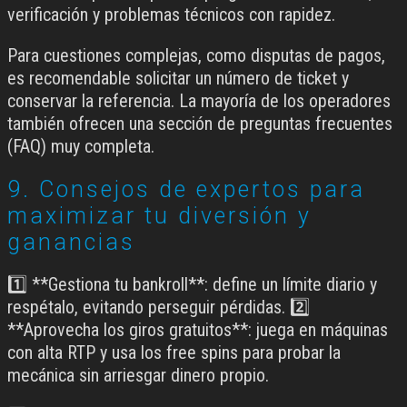
verificación y problemas técnicos con rapidez.
Para cuestiones complejas, como disputas de pagos,
es recomendable solicitar un número de ticket y
conservar la referencia. La mayoría de los operadores
también ofrecen una sección de preguntas frecuentes
(FAQ) muy completa.
9. Consejos de expertos para
maximizar tu diversión y
ganancias
1️⃣ **Gestiona tu bankroll**: define un límite diario y
respétalo, evitando perseguir pérdidas. 2️⃣
**Aprovecha los giros gratuitos**: juega en máquinas
con alta RTP y usa los free spins para probar la
mecánica sin arriesgar dinero propio.