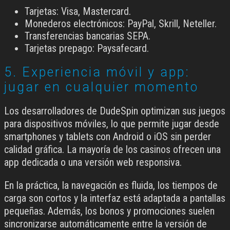
Tarjetas: Visa, Mastercard.
Monederos electrónicos: PayPal, Skrill, Neteller.
Transferencias bancarias SEPA.
Tarjetas prepago: Paysafecard.
5. Experiencia móvil y app:
jugar en cualquier momento
Los desarrolladores de DudeSpin optimizan sus juegos
para dispositivos móviles, lo que permite jugar desde
smartphones y tablets con Android o iOS sin perder
calidad gráfica. La mayoría de los casinos ofrecen una
app dedicada o una versión web responsiva.
En la práctica, la navegación es fluida, los tiempos de
carga son cortos y la interfaz está adaptada a pantallas
pequeñas. Además, los bonos y promociones suelen
sincronizarse automáticamente entre la versión de