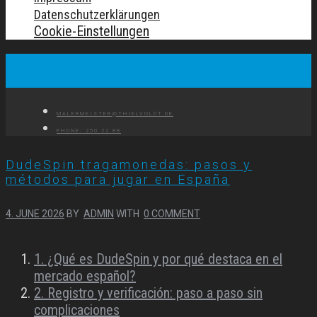
Datenschutzerklärungen
Cookie-Einstellungen
MALERMEISTER@THIELVOLDT.DE
PHONE: 250 22 88
DudeSpin tragamonedas: pasos y
métodos para jugar en España
4. JUNE 2026
BY
ADMIN
WITH
0 COMMENT
1. ¿Qué es DudeSpin y por qué destaca en el
mercado español?
2. Registro y verificación: paso a paso sin
complicaciones