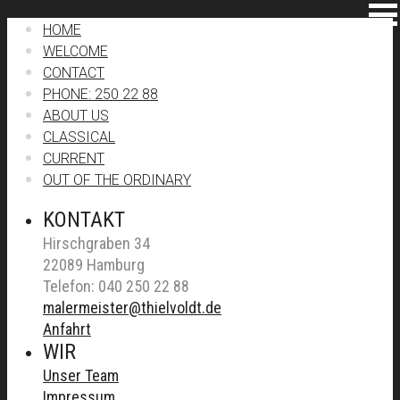
HOME
WELCOME
CONTACT
PHONE: 250 22 88
ABOUT US
CLASSICAL
CURRENT
OUT OF THE ORDINARY
KONTAKT
Hirschgraben 34
22089 Hamburg
Telefon: 040 250 22 88
malermeister@thielvoldt.de
Anfahrt
WIR
Unser Team
Impressum