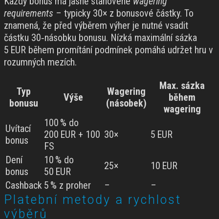
Každý bonus má jasně stanovené
wagering
requirements
– typicky 30× z bonusové částky. To
znamená, že před výběrem výher je nutné vsadit
částku 30‑násobku bonusu. Nízká maximální sázka
5 EUR během promítání podmínek pomáhá udržet hru v
rozumných mezích.
Max. sázka
Typ
Wagering
Výše
během
bonusu
(násobek)
wagering
100 % do
Uvítací
200 EUR + 100
30×
5 EUR
bonus
FS
Dení
10 % do
25×
10 EUR
bonus
50 EUR
Cashback
5 % z proher
–
–
Platební metody a rychlost
výběrů