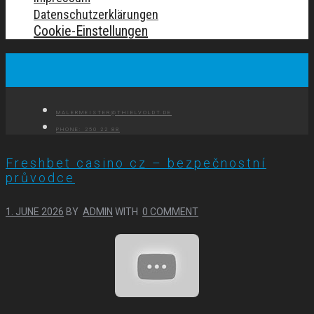
Datenschutzerklärungen
Cookie-Einstellungen
MALERMEISTER@THIELVOLDT.DE
PHONE: 250 22 88
Freshbet casino cz – bezpečnostní
průvodce
1. JUNE 2026
BY
ADMIN
WITH
0 COMMENT