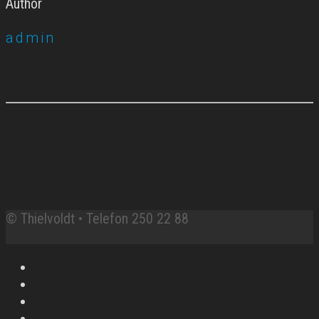
Author
admin
© Thielvoldt • Telefon 250 22 88