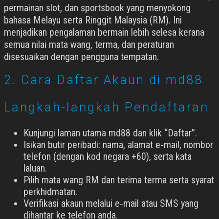
permainan slot, dan sportsbook yang menyokong
bahasa Melayu serta Ringgit Malaysia (RM). Ini
menjadikan pengalaman bermain lebih selesa kerana
semua nilai mata wang, terma, dan peraturan
disesuaikan dengan pengguna tempatan.
2. Cara Daftar Akaun di md88
Langkah-langkah Pendaftaran
Kunjungi laman utama md88 dan klik “Daftar”.
Isikan butir peribadi: nama, alamat e‑mail, nombor
telefon (dengan kod negara +60), serta kata
laluan.
Pilih mata wang RM dan terima terma serta syarat
perkhidmatan.
Verifikasi akaun melalui e‑mail atau SMS yang
dihantar ke telefon anda.