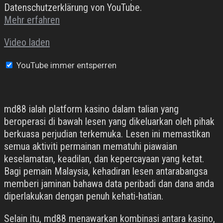
Datenschutzerklärung von YouTube.
Mehr erfahren
Video laden
YouTube immer entsperren
md88 ialah platform kasino dalam talian yang
beroperasi di bawah lesen yang dikeluarkan oleh pihak
berkuasa perjudian terkemuka. Lesen ini memastikan
semua aktiviti permainan mematuhi piawaian
keselamatan, keadilan, dan kepercayaan yang ketat.
Bagi pemain Malaysia, kehadiran lesen antarabangsa
memberi jaminan bahawa data peribadi dan dana anda
diperlakukan dengan penuh kehati-hatian.
Selain itu, md88 menawarkan kombinasi antara kasino,