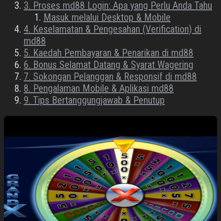
3. Proses md88 Login: Apa yang Perlu Anda Tahu
Masuk melalui Desktop & Mobile
4. Keselamatan & Pengesahan (Verification) di
md88
5. Kaedah Pembayaran & Penarikan di md88
6. Bonus Selamat Datang & Syarat Wagering
7. Sokongan Pelanggan & Responsif di md88
8. Pengalaman Mobile & Aplikasi md88
9. Tips Bertanggungjawab & Penutup