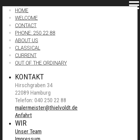
HOME
WELCOME
CONTACT
PHONE: 250 22 88
ABOUT US
CLASSICAL
CURRENT
OUT OF THE ORDINARY
KONTAKT
Hirschgraben 34
22089 Hamburg
Telefon: 040 250 22 88
malermeister@thielvoldt.de
Anfahrt
WIR
Unser Team
Impressum