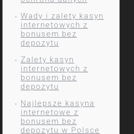
Wady i zalety kasyn
internetowych z
bonusem bez
depozytu
Zalety kasyn
internetowych z
bonusem bez
depozytu
Najlepsze kasyna
internetowe z
bonusem bez
depozytu w Polsce