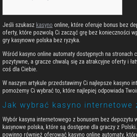
Jeśli szukasz
kasyno
online, które oferuje bonus bez d
oferty, które pozwolą Ci zacząć grę bez konieczności wp
gry kasynowe polska bez ryzyka.
Wśród kasyno online automaty dostępnych na stronach ca
pozytywne, a gracze chwalą się za atrakcyjne oferty i ł
coś dla Ciebie.
W naszym artykule przedstawimy Ci najlepsze kasyno in
pomożemy Ci wybrać to, które najlepiej odpowiada Twoim
Jak wybrać kasyno internetowe
Wybór kasyna internetowego z bonusem bez depozytu wym
kasynowe polska, które są dostępne dla graczy z Polski
powinno również oferować kasyno online automaty, które