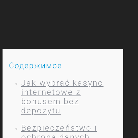
Содержимое
Jak wybrać kasyno
internetowe z
bonusem bez
depozytu
Bezpieczeństwo i
ochrona danych