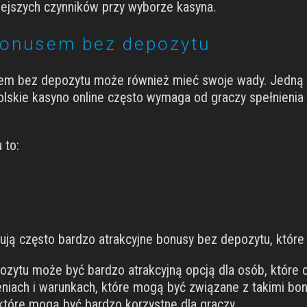
ejszych czynników przy wyborze kasyna.
 bonusem bez depozytu
sem bez depozytu może również mieć swoje wady. Jedną z
lskie kasyno online często wymaga od graczy spełnienia 
 to:
ferują często bardzo atrakcyjne bonusy bez depozytu, któr
ytu może być bardzo atrakcyjną opcją dla osób, które 
iach i warunkach, które mogą być związane z takimi bonus
które mogą być bardzo korzystne dla graczy.