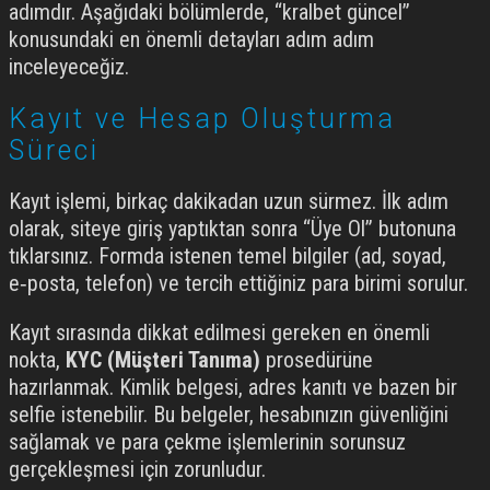
adımdır. Aşağıdaki bölümlerde, “kralbet güncel”
konusundaki en önemli detayları adım adım
inceleyeceğiz.
Kayıt ve Hesap Oluşturma
Süreci
Kayıt işlemi, birkaç dakikadan uzun sürmez. İlk adım
olarak, siteye giriş yaptıktan sonra “Üye Ol” butonuna
tıklarsınız. Formda istenen temel bilgiler (ad, soyad,
e‑posta, telefon) ve tercih ettiğiniz para birimi sorulur.
Kayıt sırasında dikkat edilmesi gereken en önemli
nokta,
KYC (Müşteri Tanıma)
prosedürüne
hazırlanmak. Kimlik belgesi, adres kanıtı ve bazen bir
selfie istenebilir. Bu belgeler, hesabınızın güvenliğini
sağlamak ve para çekme işlemlerinin sorunsuz
gerçekleşmesi için zorunludur.