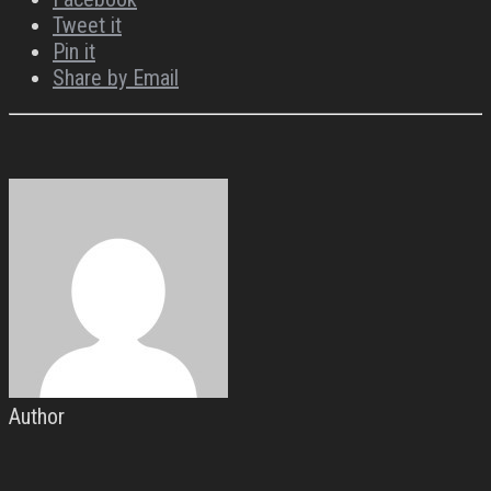
Tweet it
Pin it
Share by Email
Author