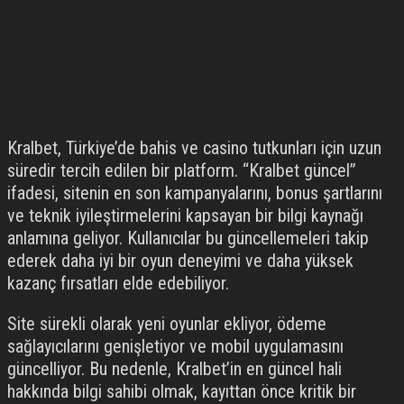
Kralbet, Türkiye’de bahis ve casino tutkunları için uzun
süredir tercih edilen bir platform. “Kralbet güncel”
ifadesi, sitenin en son kampanyalarını, bonus şartlarını
ve teknik iyileştirmelerini kapsayan bir bilgi kaynağı
anlamına geliyor. Kullanıcılar bu güncellemeleri takip
ederek daha iyi bir oyun deneyimi ve daha yüksek
kazanç fırsatları elde edebiliyor.
Site sürekli olarak yeni oyunlar ekliyor, ödeme
sağlayıcılarını genişletiyor ve mobil uygulamasını
güncelliyor. Bu nedenle, Kralbet’in en güncel hali
hakkında bilgi sahibi olmak, kayıttan önce kritik bir