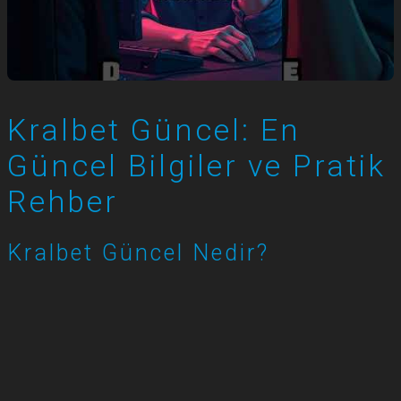
Kralbet Güncel: En
Güncel Bilgiler ve Pratik
Rehber
Kralbet Güncel Nedir?