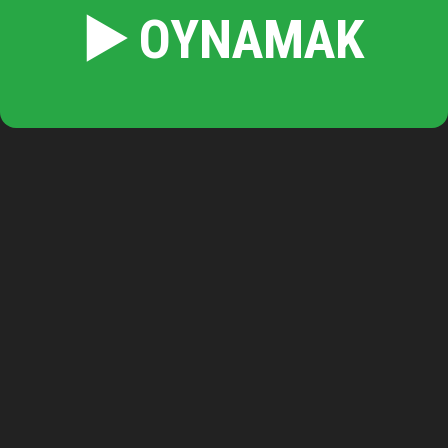
▶️ OYNAMAK