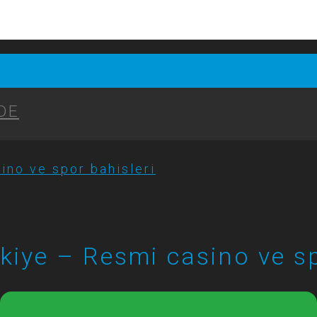
DE
ino ve spor bahisleri
kiye – Resmi casino ve sp