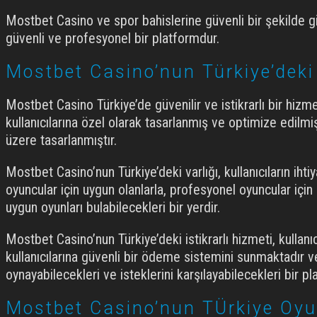
Mostbet Casino ve spor bahislerine güvenli bir şekilde gi
güvenli ve profesyonel bir platformdur.
Mostbet Casino’nun Türkiye’deki V
Mostbet Casino Türkiye’de güvenilir ve istikrarlı bir hi
kullanıcılarına özel olarak tasarlanmış ve optimize edilm
üzere tasarlanmıştır.
Mostbet Casino’nun Türkiye’deki varlığı, kullanıcıların iht
oyuncular için uygun olanlarla, profesyonel oyuncular için
uygun oyunları bulabilecekleri bir yerdir.
Mostbet Casino’nun Türkiye’deki istikrarlı hizmeti, kullanı
kullanıcılarına güvenli bir ödeme sistemini sunmaktadır ve
oynayabilecekleri ve isteklerini karşılayabilecekleri bir p
Mostbet Casino’nun TÜrkiye Oyunc