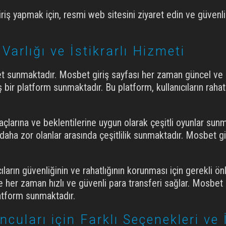
riş yapmak için, resmi web sitesini ziyaret edin ve güvenli
arlığı ve İstikrarlı Hizmeti
zmet sunmaktadır. Mosbet giriş sayfası her zaman güncel ve
iş bir platform sunmaktadır. Bu platform, kullanıcıların ra
iyaçlarına ve beklentilerine uygun olarak çeşitli oyunlar su
 daha zor olanlar arasında çeşitlilik sunmaktadır. Mosbet gi
cıların güvenliğinin ve rahatlığının korunması için gerekli 
 her zaman hızlı ve güvenli para transferi sağlar. Mosbet Ca
latform sunmaktadır.
uları için Farklı Seçenekleri ve İ