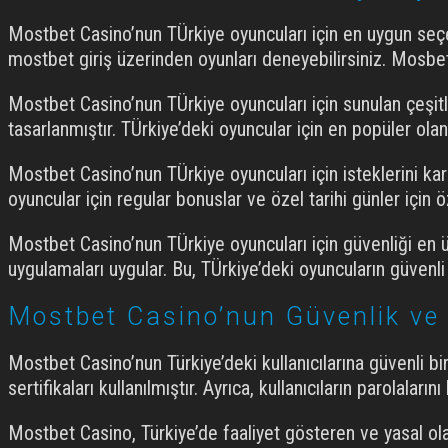
Mostbet Casino’nun TÜrkiye oyuncuları için en uygun seçe
mostbet giriş üzerinden oyunları deneyebilirsiniz. Mosbet
Mostbet Casino’nun TÜrkiye oyuncuları için sunulan çeşitli 
tasarlanmıştır. TÜrkiye’deki oyuncular için en popüler ol
Mostbet Casino’nun TÜrkiye oyuncuları için isteklerini kar
oyuncular için regular bonuslar ve özel tarihi günler için
Mostbet Casino’nun TÜrkiye oyuncuları için güvenliği en ü
uygulamaları uygular. Bu, TÜrkiye’deki oyuncuların güvenli
Mostbet Casino’nun Güvenlik ve
Mostbet Casino’nun Türkiye’deki kullanıcılarına güvenli bi
sertifikaları kullanılmıştır. Ayrıca, kullanıcıların parolalar
Mostbet Casino, Türkiye’de faaliyet gösteren ve yasal olara