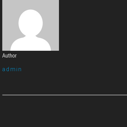
Author
admin