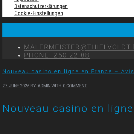
Datenschutzerklärungen
Cookie-Einstellungen
MALERMEISTER@THIELVOLDT.
PHONE: 250 22 88
Nouveau casino en ligne en France – Avi
27. JUNE 2026
BY
ADMIN
WITH
0 COMMENT
Nouveau casino en ligne