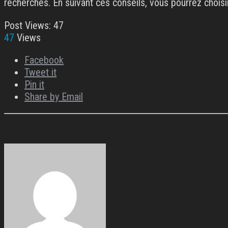
recherches. En suivant ces conseils, vous pourrez choisi
Post Views:
47
47
Views
Facebook
Tweet it
Pin it
Share by Email