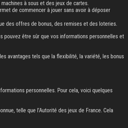
s machines à sous et des jeux de cartes.
permet de commencer à jouer sans avoir à déposer
que des offres de bonus, des remises et des loteries.
ous pouvez être sûr que vos informations personnelles et
s avantages tels que la flexibilité, la variété, les bonus
informations personnelles. Pour cela, voici quelques
onnue, telle que l’Autorité des jeux de France. Cela