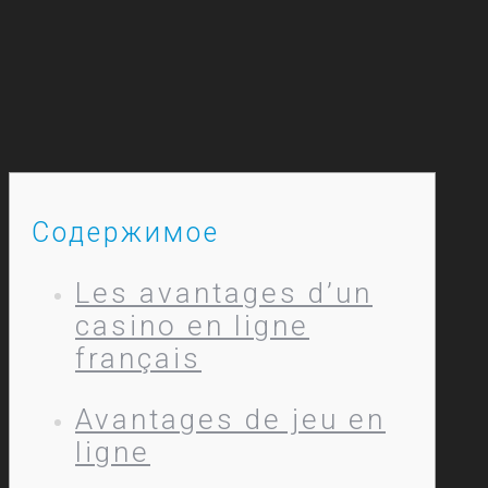
Содержимое
Les avantages d’un
casino en ligne
français
Avantages de jeu en
ligne