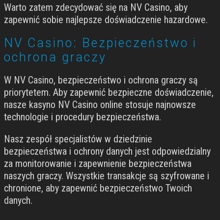
Warto zatem zdecydować się na NV Casino, aby
zapewnić sobie najlepsze doświadczenie hazardowe.
NV Casino: Bezpieczeństwo i
ochrona graczy
W NV Casino, bezpieczeństwo i ochrona graczy są
priorytetem. Aby zapewnić bezpieczne doświadczenie,
nasze kasyno NV Casino online stosuje najnowsze
technologie i procedury bezpieczeństwa.
Nasz zespół specjalistów w dziedzinie
bezpieczeństwa i ochrony danych jest odpowiedzialny
za monitorowanie i zapewnienie bezpieczeństwa
naszych graczy. Wszystkie transakcje są szyfrowane i
chronione, aby zapewnić bezpieczeństwo Twoich
danych.