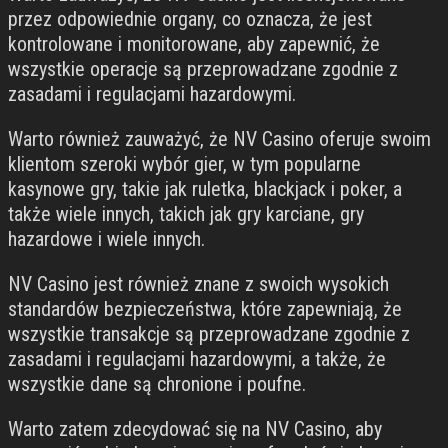
przez odpowiednie organy, co oznacza, że jest
kontrolowane i monitorowane, aby zapewnić, że
wszystkie operacje są przeprowadzane zgodnie z
zasadami i regulacjami hazardowymi.
Warto również zauważyć, że NV Casino oferuje swoim
klientom szeroki wybór gier, w tym popularne
kasynowe gry, takie jak ruletka, blackjack i poker, a
także wiele innych, takich jak gry karciane, gry
hazardowe i wiele innych.
NV Casino jest również znane z swoich wysokich
standardów bezpieczeństwa, które zapewniają, że
wszystkie transakcje są przeprowadzane zgodnie z
zasadami i regulacjami hazardowymi, a także, że
wszystkie dane są chronione i poufne.
Warto zatem zdecydować się na NV Casino, aby