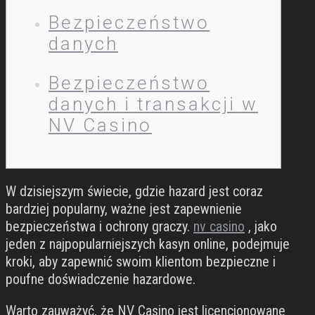
Bezpieczeństwo
danych
Bezpieczeństwo
danych i transakcji w
NV Casino
W dzisiejszym świecie, gdzie hazard jest coraz
bardziej popularny, ważne jest zapewnienie
bezpieczeństwa i ochrony graczy.
nv casino
, jako
jeden z najpopularniejszych kasyn online, podejmuje
kroki, aby zapewnić swoim klientom bezpieczne i
poufne doświadczenie hazardowe.
Warto zauważyć, że NV Casino jest licencjonowane