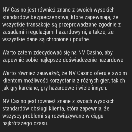
NV Casino jest również znane z swoich wysokich
standardów bezpieczeństwa, które zapewniają, że
wszystkie transakcje są przeprowadzane zgodnie z
zasadami i regulacjami hazardowymi, a także, że
wszystkie dane są chronione i poufne.
Warto zatem zdecydować się na NV Casino, aby
zapewnić sobie najlepsze doświadczenie hazardowe.
Warto również zauważyć, że NV Casino oferuje swoim
klientom możliwość korzystania z różnych gier, takich
jak gry karciane, gry hazardowe i wiele innych.
NV Casino jest również znane z swoich wysokich
standardów obsługi klienta, która zapewnia, że
wszyscy problemi są rozwiązywane w ciągu
najkrótszego czasu.