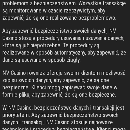
problemom z bezpieczeństwem. Wszystkie transakcje
są monitorowane w czasie rzeczywistym, aby
zapewnić, że są one realizowane bezproblemowo.
Aby zapewnić bezpieczeństwo swoich danych, NV
Casino stosuje procedury usuwania i usuwania danych,
które są już niepotrzebne. Te procedury są
realizowane w sposób automatyczny, aby zapewnić, że
dane są usuwane w sposób ciągły.
NV Casino również oferuje swoim klientom możliwość
zapisu swoich danych, aby zapewnić, że są one
bezpieczne. Klienci mogą zapisywać swoje dane w
formie pliku, aby zapewnić, że są one bezpieczne.
W NV Casino, bezpieczeństwo danych i transakcji jest
priorytetem. Aby zapewnić bezpieczeństwo swoich
danych i transakcji, NV Casino stosuje najnowsze
technologie i procedury bezpieczeństwa. Klienci mogą