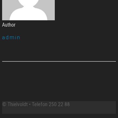
Author
admin
© Thielvoldt • Telefon 250 22 88