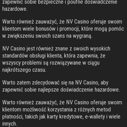
zapewnić sobie bezpieczne i poufne doświadczenie
hazardowe.
Warto również zauważyć, że NV Casino oferuje swoim
klientom wiele bonusów i promocji, które mogą pomóc
w zwiększeniu swoich szans na wygraną.
NV Casino jest również znane z swoich wysokich
standardów obsługi klienta, która zapewnia, że
wszyscy problemi są rozwiązywane w ciągu
najkrótszego czasu.
Warto zatem zdecydować się na NV Casino, aby
zapewnić sobie najlepsze doświadczenie hazardowe.
Warto również zauważyć, że NV Casino oferuje swoim
klientom możliwość korzystania z różnych metod
płatności, takich jak karty kredytowe, e-wallety i wiele
innych.