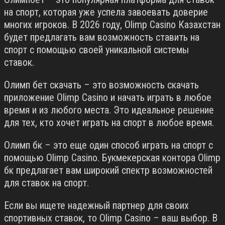
на спорт, которая уже успела завоевать доверие
многих игроков. В 2026 году, Olimp Casino Казахстан
будет предлагать вам возможность ставить на
спорт с помощью своей уникальной системы
ставок.
Олимп бет скачать – это возможность скачать
приложение Olimp Casino и начать играть в любое
время и из любого места. Это идеальное решение
для тех, кто хочет играть на спорт в любое время.
Олимп бк – это еще один способ играть на спорт с
помощью Olimp Casino. Букмекерская контора Olimp
бк предлагает вам широкий спектр возможностей
для ставок на спорт.
Если вы ищете надежный партнер для своих
спортивных ставок, то Olimp Casino – ваш выбор. В