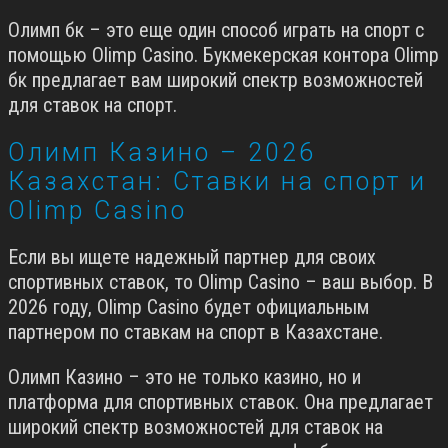
Олимп бк – это еще один способ играть на спорт с
помощью Olimp Casino. Букмекерская контора Olimp
бк предлагает вам широкий спектр возможностей
для ставок на спорт.
Олимп Казино – 2026
Казахстан: Ставки на спорт и
Olimp Casino
Если вы ищете надежный партнер для своих
спортивных ставок, то Olimp Casino – ваш выбор. В
2026 году, Olimp Casino будет официальным
партнером по ставкам на спорт в Казахстане.
Олимп Казино – это не только казино, но и
платформа для спортивных ставок. Она предлагает
широкий спектр возможностей для ставок на