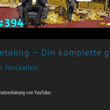
etaling – Din komplette 
r forskellen
hutzerklärung von YouTube.