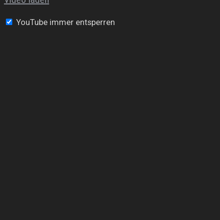
YouTube immer entsperren