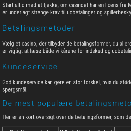
Start altid med at tjekke, om casinoet har en licens fr
er underlagt strenge krav til udbetalinger og spillerbesky
Betalingsmetoder
Vælg et casino, der tilbyder de betalingsformer, du alle
er vigtigt at læse både vilkårene for indskud og udbetali
Kundeservice
God kundeservice kan gøre en stor forskel, hvis du støde
spørgsmål.
De mest populære betalingsmet
Her er en kort oversigt over de betalingsformer, som de