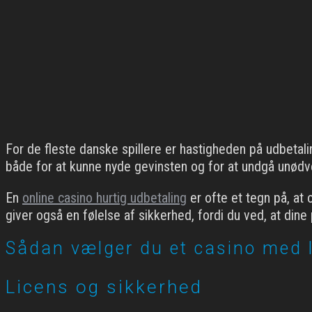
For de fleste danske spillere er hastigheden på udbetali
både for at kunne nyde gevinsten og for at undgå unødve
En
online casino hurtig udbetaling
er ofte et tegn på, at
giver også en følelse af sikkerhed, fordi du ved, at din
Sådan vælger du et casino med l
Licens og sikkerhed