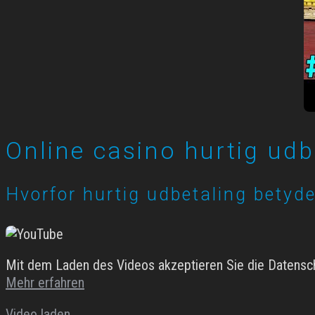
Online casino hurtig udb
Hvorfor hurtig udbetaling betyde
Mit dem Laden des Videos akzeptieren Sie die Datensc
Mehr erfahren
Video laden