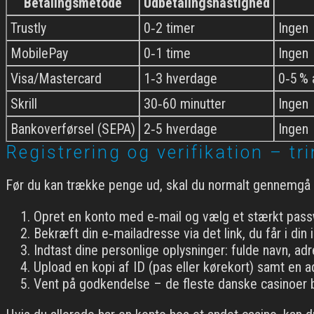
Betalingsmetode
Udbetalingshastighed
Trustly
0‑2 timer
Ingen
MobilePay
0‑1 time
Ingen
Visa/Mastercard
1‑3 hverdage
0‑5 % 
Skrill
30‑60 minutter
Ingen
Bankoverførsel (SEPA)
2‑5 hverdage
Ingen
Registrering og verifikation – tri
Før du kan trække penge ud, skal du normalt gennemgå e
Opret en konto med e‑mail og vælg et stærkt pass
Bekræft din e‑mailadresse via det link, du får i din
Indtast dine personlige oplysninger: fulde navn, ad
Upload en kopi af ID (pas eller kørekort) samt en 
Vent på godkendelse – de fleste danske casinoer b