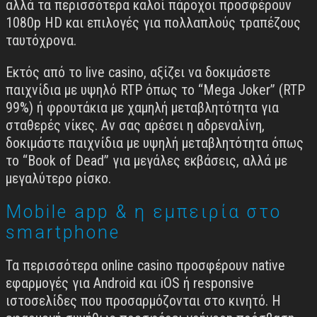
αλλά τα περισσότερα καλοί πάροχοι προσφέρουν
1080p HD και επιλογές για πολλαπλούς τραπέζους
ταυτόχρονα.
Εκτός από το live casino, αξίζει να δοκιμάσετε
παιχνίδια με υψηλό RTP όπως το “Mega Joker” (RTP
99%) ή φρουτάκια με χαμηλή μεταβλητότητα για
σταθερές νίκες. Αν σας αρέσει η αδρεναλίνη,
δοκιμάστε παιχνίδια με υψηλή μεταβλητότητα όπως
το “Book of Dead” για μεγάλες εκβάσεις, αλλά με
μεγαλύτερο ρίσκο.
Mobile app & η εμπειρία στο
smartphone
Τα περισσότερα online casino προσφέρουν native
εφαρμογές για Android και iOS ή responsive
ιστοσελίδες που προσαρμόζονται στο κινητό. Η