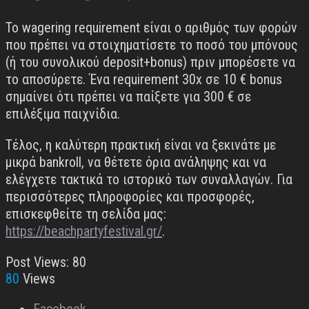
Το wagering requirement είναι ο αριθμός των φορών
που πρέπει να στοιχηματίσετε το ποσό του μπόνους
(ή του συνολικού deposit+bonus) πριν μπορέσετε να
το αποσύρετε. Ένα requirement 30x σε 10 € bonus
σημαίνει ότι πρέπει να παίξετε για 300 € σε
επιλέξιμα παιχνίδια.
Τέλος, η καλύτερη πρακτική είναι να ξεκινάτε με
μικρά bankroll, να θέτετε όρια ανάληψης και να
ελέγχετε τακτικά το ιστορικό των συναλλαγών. Για
περισσότερες πληροφορίες και προσφορές,
επισκεφθείτε τη σελίδα μας:
https://beachpartyfestival.gr/
.
Post Views:
80
80
Views
Facebook