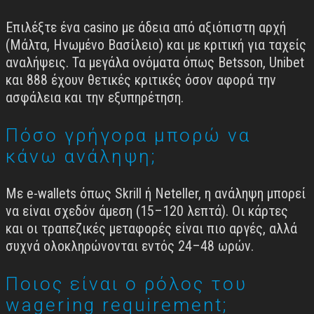
Επιλέξτε ένα casino με άδεια από αξιόπιστη αρχή
(Μάλτα, Ηνωμένο Βασίλειο) και με κριτική για ταχείς
αναλήψεις. Τα μεγάλα ονόματα όπως Betsson, Unibet
και 888 έχουν θετικές κριτικές όσον αφορά την
ασφάλεια και την εξυπηρέτηση.
Πόσο γρήγορα μπορώ να
κάνω ανάληψη;
Με e-wallets όπως Skrill ή Neteller, η ανάληψη μπορεί
να είναι σχεδόν άμεση (15–120 λεπτά). Οι κάρτες
και οι τραπεζικές μεταφορές είναι πιο αργές, αλλά
συχνά ολοκληρώνονται εντός 24–48 ωρών.
Ποιος είναι ο ρόλος του
wagering requirement;