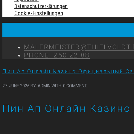
Datenschutzerklärungen
Cookie-Einstellungen
MALERMEISTER@THIELVOLDT.
PHONE: 250 22 88
Пин Ап Онлайн Казино Официальный Са
27. JUNE 2026
BY
ADMIN
WITH
0 COMMENT
Пин Ап Онлайн Казино