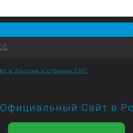
DE
йт в России и странах СНГ
 Официальный Сайт в Ро