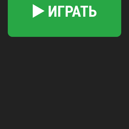
▶️ ИГРАТЬ