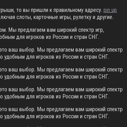
грыши, то вы пришли к правильному адресу.
pin up
лючая слоты, карточные игры, рулетку и другие.
дом. Мы предлагаем вам широкий спектр игр,
добным для игроков из России и стран СНГ.
– это ваш выбор. Мы предлагаем вам широкий спектр
го удобным для игроков из России и стран СНГ.
– это ваш выбор. Мы предлагаем вам широкий спектр
го удобным для игроков из России и стран СНГ.
– это ваш выбор. Мы предлагаем вам широкий спектр
го удобным для игроков из России и стран СНГ.
– это ваш выбор. Мы предлагаем вам широкий спектр
го удобным для игроков из России и стран СНГ.