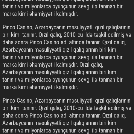
tanınır və milyonlarca oyunçunun sevgi ilə tanınan bir
marka kimi əhəmiyyətli kalmışdır.
Pinco Casino, Azərbaycanın məsuliyyətli qızıl qalıqlarının
biri kimi tanınır. Qızıl qalıq, 2010-cu ildə təşkil edilmiş və
daha sonra Pinco Casino adı altında tanınır. Qızıl qalıq,
Azərbaycanın məsuliyyətli qızıl qalıqlarının biri kimi
tanınır və milyonlarca oyunçunun sevgi ilə tanınan bir
marka kimi əhəmiyyətli kalmışdır. Qızıl qalıq,
Azərbaycanın məsuliyyətli qızıl qalıqlarının biri kimi
tanınır və milyonlarca oyunçunun sevgi ilə tanınan bir
marka kimi əhəmiyyətli kalmışdır.
Pinco Casino, Azərbaycanın məsuliyyətli qızıl qalıqlarının
biri kimi tanınır. Qızıl qalıq, 2010-cu ildə təşkil edilmiş və
daha sonra Pinco Casino adı altında tanınır. Qızıl qalıq,
Azərbaycanın məsuliyyətli qızıl qalıqlarının biri kimi
tanınır və milyonlarca oyunçunun sevgi ilə tanınan bir