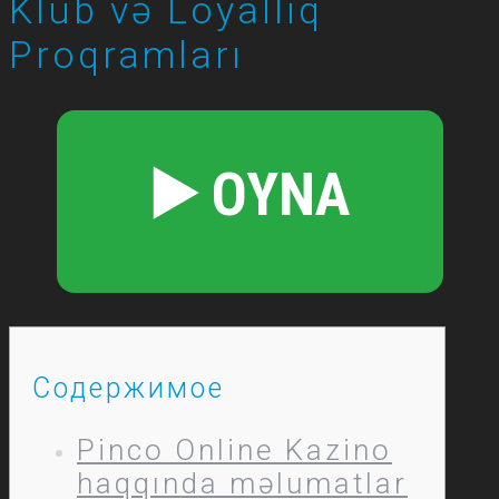
Klub və Loyallıq
Proqramları
▶️ OYNA
Содержимое
Pinco Online Kazino
haqqında məlumatlar