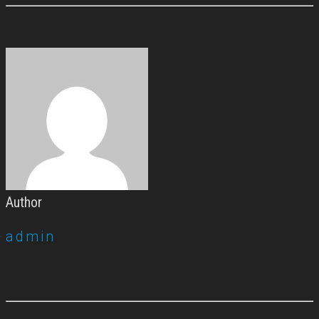
Author
admin