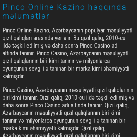
Pinco Online Kazino haqqında
məlumatlar
Pinco Online Kazino, Azərbaycanın populyar məsuliyyətli
qızıl qalıqları arasında yer alır. Bu qızıl qalıq, 2010-cu
ildə təşkil edilmiş və daha sonra Pinco Casino adı
altında tanınır. Pinco Casino, Azərbaycanın məsuliyyətli
qızıl qalıqlarının biri kimi tanınır və milyonlarca
oyunçunun sevgi ilə tanınan bir marka kimi əhəmiyyətli
kalmışdır.
Pinco Casino, Azərbaycanın məsuliyyətli qızıl qalıqlarının
biri kimi tanınır. Qızıl qalıq, 2010-cu ildə təşkil edilmiş və
daha sonra Pinco Casino adı altında tanınır. Qızıl qalıq,
Azərbaycanın məsuliyyətli qızıl qalıqlarının biri kimi
tanınır və milyonlarca oyunçunun sevgi ilə tanınan bir
marka kimi əhəmiyyətli kalmışdır. Qızıl qalıq,
Azərbaycanın məsuliyyətli qızıl qalıqlarının biri kimi