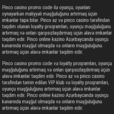
Pinco casino promo code ilə oyunçu, oyunları
oynayarkən maliyyəli məşğuluğunu artırmaq üçün
imkanlar tapa bilər. Pinco az və pinco casino tərəfindən
təqdim olunan loyalty proqramları, oyunçu məşğuluğunu
artırmaq və onları qarşısızlaşdırmaq üçün əlavə imkanlar
təqdim edir. Pinco online kazino Azərbaycanda oyunçu
kənarında məşğul olmaqda və onların məşğuluğunu
artırmaq üçün əlavə imkanlar təqdim edir.
Pinco casino promo code və loyalty proqramları, oyunçu
məşğuluğunu artırmaq və onları qarşısızlaşdırmaq üçün
əlavə imkanlar təqdim edir. Pinco az və pinco casino
tərəfindən təmin edilən VIP klub və loyalty proqramları,
oyunçu məşğuluğunu artırmaq üçün əlavə imkanlar
təqdim edir. Pinco online kazino Azərbaycanda oyunçu
kənarında məşğul olmaqda və onların məşğuluğunu
artırmaq üçün əlavə imkanlar təqdim edir.