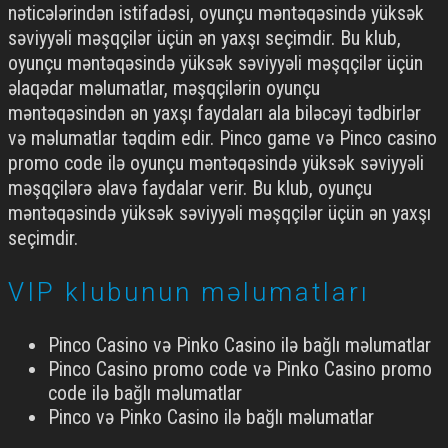
nəticələrindən istifadəsi, oyunçu məntəqəsində yüksək
səviyyəli məşqçilər üçün ən yaxşı seçimdir. Bu klub,
oyunçu məntəqəsində yüksək səviyyəli məşqçilər üçün
əlaqədar məlumatlar, məşqçilərin oyunçu
məntəqəsindən ən yaxşı faydaları ala biləcəyi tədbirlər
və məlumatlar təqdim edir. Pinco game və Pinco casino
promo code ilə oyunçu məntəqəsində yüksək səviyyəli
məşqçilərə əlavə faydalar verir. Bu klub, oyunçu
məntəqəsində yüksək səviyyəli məşqçilər üçün ən yaxşı
seçimdir.
VIP klubunun məlumatları
Pinco Casino və Pinko Casino ilə bağlı məlumatlar
Pinco Casino promo code və Pinko Casino promo
code ilə bağlı məlumatlar
Pinco və Pinko Casino ilə bağlı məlumatlar