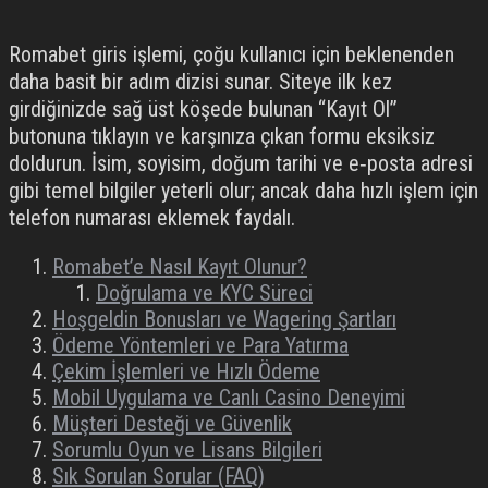
Romabet giris işlemi, çoğu kullanıcı için beklenenden
daha basit bir adım dizisi sunar. Siteye ilk kez
girdiğinizde sağ üst köşede bulunan “Kayıt Ol”
butonuna tıklayın ve karşınıza çıkan formu eksiksiz
doldurun. İsim, soyisim, doğum tarihi ve e‑posta adresi
gibi temel bilgiler yeterli olur; ancak daha hızlı işlem için
telefon numarası eklemek faydalı.
Romabet’e Nasıl Kayıt Olunur?
Doğrulama ve KYC Süreci
Hoşgeldin Bonusları ve Wagering Şartları
Ödeme Yöntemleri ve Para Yatırma
Çekim İşlemleri ve Hızlı Ödeme
Mobil Uygulama ve Canlı Casino Deneyimi
Müşteri Desteği ve Güvenlik
Sorumlu Oyun ve Lisans Bilgileri
Sık Sorulan Sorular (FAQ)