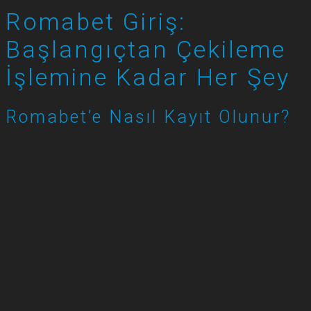
Romabet Giriş:
Başlangıçtan Çekileme
İşlemine Kadar Her Şey
Romabet’e Nasıl Kayıt Olunur?