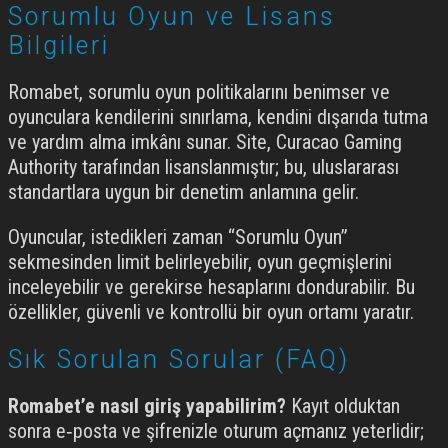
Sorumlu Oyun ve Lisans
Bilgileri
Romabet, sorumlu oyun politikalarını benimser ve
oyunculara kendilerini sınırlama, kendini dışarıda tutma
ve yardım alma imkânı sunar. Site, Curacao Gaming
Authority tarafından lisanslanmıştır; bu, uluslararası
standartlara uygun bir denetim anlamına gelir.
Oyuncular, istedikleri zaman “Sorumlu Oyun”
sekmesinden limit belirleyebilir, oyun geçmişlerini
inceleyebilir ve gerekirse hesaplarını dondurabilir. Bu
özellikler, güvenli ve kontrollü bir oyun ortamı yaratır.
Sık Sorulan Sorular (FAQ)
Romabet’e nasıl giriş yapabilirim?
Kayıt olduktan
sonra e‑posta ve şifrenizle oturum açmanız yeterlidir;