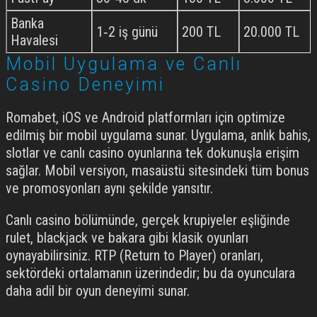
Banka
1‑2 iş günü
200 TL
20.000 TL
Havalesi
Mobil Uygulama ve Canlı
Casino Deneyimi
Romabet, iOS ve Android platformları için optimize
edilmiş bir mobil uygulama sunar. Uygulama, anlık bahis,
slotlar ve canlı casino oyunlarına tek dokunuşla erişim
sağlar. Mobil versiyon, masaüstü sitesindeki tüm bonus
ve promosyonları aynı şekilde yansıtır.
Canlı casino bölümünde, gerçek krupiyeler eşliğinde
rulet, blackjack ve bakara gibi klasik oyunları
oynayabilirsiniz. RTP (Return to Player) oranları,
sektördeki ortalamanın üzerindedir; bu da oyunculara
daha adil bir oyun deneyimi sunar.