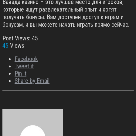
Вавада казино – это лучшее место для игроков,
которые ищут развлекательный опыт и хотят
получать бонусы. Вам доступен доступ к играм и
бонусам, и вы можете начать играть прямо сейчас.
Post Views:
45
45
Views
Facebook
Tweet it
Pin it
Share by Email