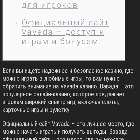
для игроков
Официальный сайт
Vavada – доступ к
играм и бонусам
Если вы ищете надежное и безопасное казино, где
можно играть в любимые игры, то вам нужно
обратить внимание на Vavada казино. Вавада – это
популярное онлайн-казино, которое предлагает
игрокам широкий спектр игр, включая слоты,
карточные игры и рулетку.
Официальный сайт Vavada – это лучшее место, где
можно начать играть и получать выгоды. Вавада
официальный сайт – это место, где вы можете