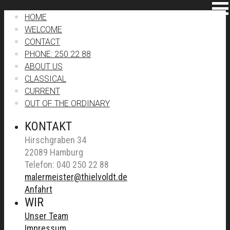
HOME
WELCOME
CONTACT
PHONE: 250 22 88
ABOUT US
CLASSICAL
CURRENT
OUT OF THE ORDINARY
KONTAKT
Hirschgraben 34
22089 Hamburg
Telefon: 040 250 22 88
malermeister@thielvoldt.de
Anfahrt
WIR
Unser Team
Impressum