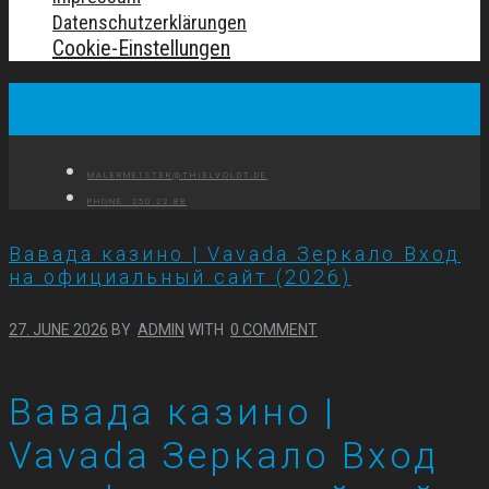
Datenschutzerklärungen
Cookie-Einstellungen
MALERMEISTER@THIELVOLDT.DE
PHONE: 250 22 88
Вавада казино | Vavada Зеркало Вход
на официальный сайт (2026)
27. JUNE 2026
BY
ADMIN
WITH
0 COMMENT
Вавада казино |
Vavada Зеркало Вход