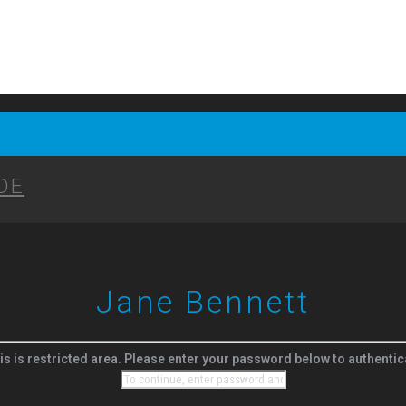
DE
Jane Bennett
is is restricted area. Please enter your password below to authentic