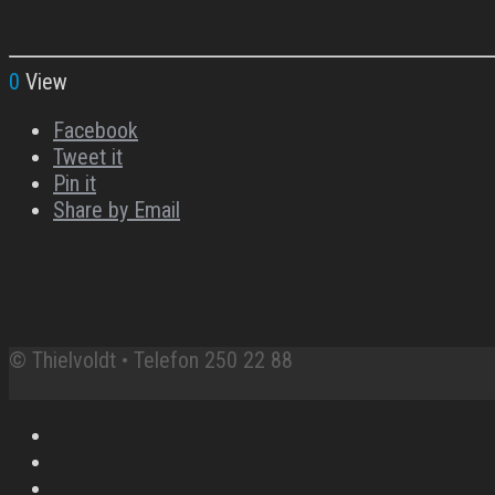
0
View
Facebook
Tweet it
Pin it
Share by Email
© Thielvoldt • Telefon 250 22 88