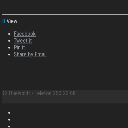
0
View
Facebook
Tweet it
Pin it
Share by Email
© Thielvoldt • Telefon 250 22 88