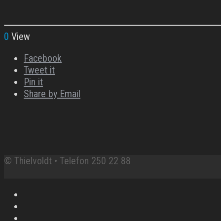
0
View
Facebook
Tweet it
Pin it
Share by Email
© Thielvoldt • Telefon 250 22 88