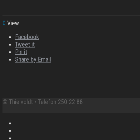
0
View
Facebook
Tweet it
Pin it
Share by Email
© Thielvoldt • Telefon 250 22 88