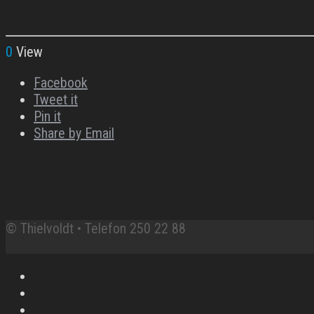
0
View
Facebook
Tweet it
Pin it
Share by Email
© Thielvoldt • Telefon 250 22 88