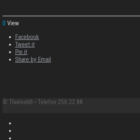
0
View
Facebook
Tweet it
Pin it
Share by Email
© Thielvoldt • Telefon 250 22 88