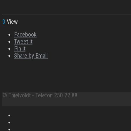
0
View
Facebook
Tweet it
Pin it
Share by Email
© Thielvoldt • Telefon 250 22 88