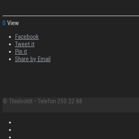
0
View
Facebook
Tweet it
Pin it
Share by Email
© Thielvoldt • Telefon 250 22 88