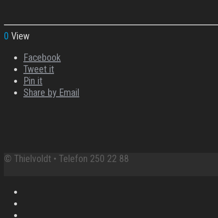
0
View
Facebook
Tweet it
Pin it
Share by Email
© Thielvoldt • Telefon 250 22 88