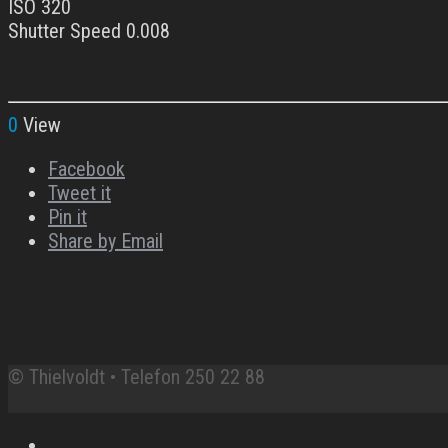
ISO 320
Shutter Speed 0.008
0
View
Facebook
Tweet it
Pin it
Share by Email
© Thielvoldt • Telefon 250 22 88