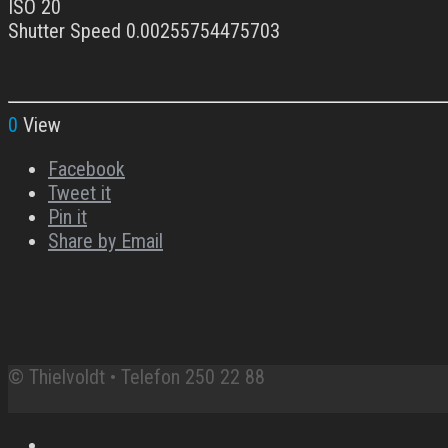
ISO 20
Shutter Speed 0.00255754475703
0
View
Facebook
Tweet it
Pin it
Share by Email
© Thielvoldt • Telefon 250 22 88