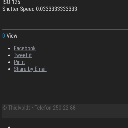
ISO 125
Shutter Speed 0.0333333333333
0
View
Facebook
Tweet it
Pin it
Share by Email
© Thielvoldt • Telefon 250 22 88