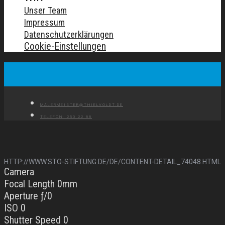
Unser Team
Impressum
Datenschutzerklärungen
Cookie-Einstellungen
MALERMEISTER@THIELVOLDT.DE
TELEFON: 250 22 88
HTTP://WWW.STO-STIFTUNG.DE/DE/CONTENT-DETAIL_74048.HTML
Camera
Focal Length 0mm
Aperture ƒ/0
ISO 0
Shutter Speed 0