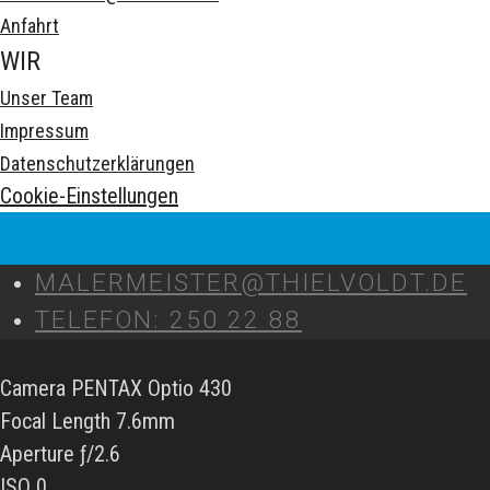
Anfahrt
WIR
Unser Team
Impressum
Datenschutzerklärungen
Cookie-Einstellungen
MALERMEISTER@THIELVOLDT.DE
TELEFON: 250 22 88
Camera PENTAX Optio 430
Focal Length 7.6mm
Aperture ƒ/2.6
ISO 0