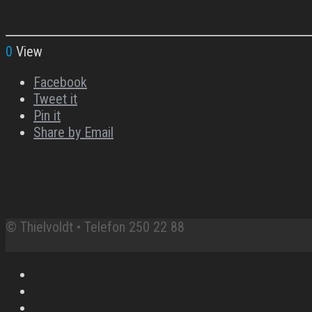
0
View
Facebook
Tweet it
Pin it
Share by Email
© Thielvoldt • Telefon 250 22 88