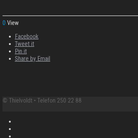
0
View
Facebook
Tweet it
Pin it
Share by Email
© Thielvoldt • Telefon 250 22 88