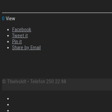
0
View
Facebook
Tweet it
Pin it
Share by Email
© Thielvoldt • Telefon 250 22 88