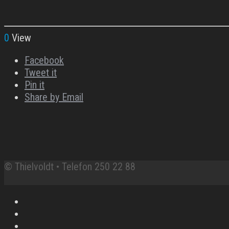
0
View
Facebook
Tweet it
Pin it
Share by Email
© Thielvoldt • Telefon 250 22 88