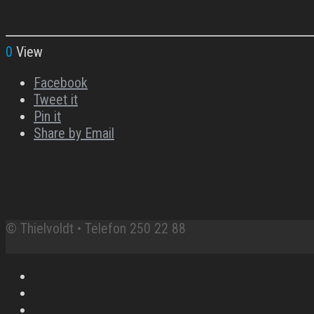
0
View
Facebook
Tweet it
Pin it
Share by Email
© Thielvoldt • Telefon 250 22 88