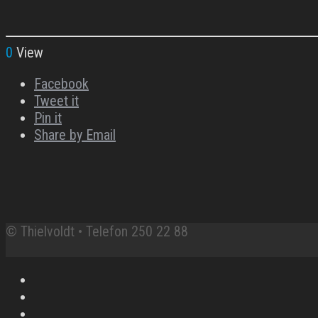
0
View
Facebook
Tweet it
Pin it
Share by Email
© Thielvoldt • Telefon 250 22 88