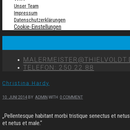
Unser Team
Impressum
Datenschutzerklärungen
Cookie-Einstellungen
MALERMEISTER@THIELVOLDT.
TELEFON: 250 22 88
Christina Hardy
10. JUNI 2014
BY
ADMIN
WITH
0 COMMENT
„Pellentesque habitant morbi tristique senectus et net
et netus et male.“