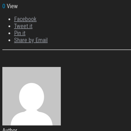
0
View
Facebook
Tweet it
Pin it
Share by Email
Author