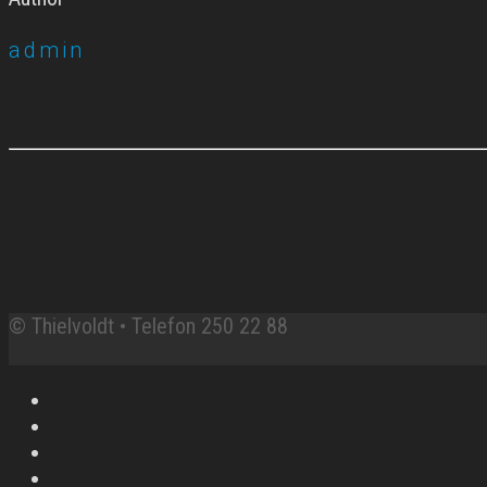
admin
© Thielvoldt • Telefon 250 22 88