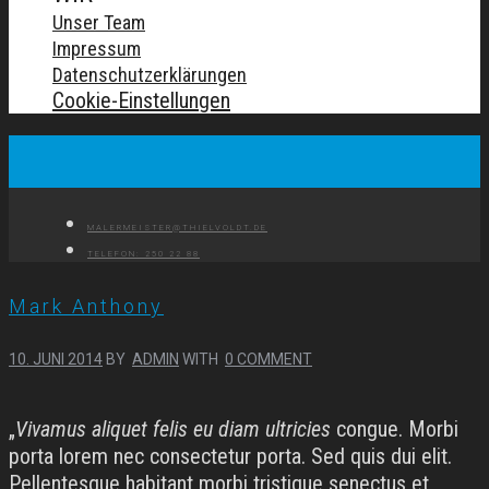
Unser Team
Impressum
Datenschutzerklärungen
Cookie-Einstellungen
MALERMEISTER@THIELVOLDT.DE
TELEFON: 250 22 88
Mark Anthony
10. JUNI 2014
BY
ADMIN
WITH
0 COMMENT
„
Vivamus aliquet felis eu diam ultricies
congue. Morbi
porta lorem nec consectetur porta. Sed quis dui elit.
Pellentesque habitant morbi tristique senectus et